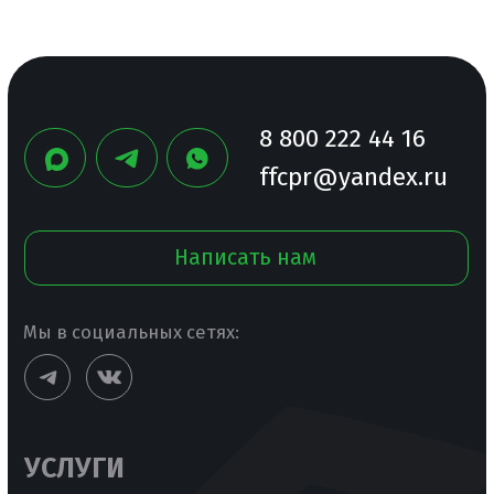
ДОПОЛНИТЕЛЬНО
Инфографика для карточек товара
Оптимизация карточек товара для SEO
Продвижение товаров на маркетплейсах
Сопровождение на маркетплейсах
Все материалы данного сайта являются
объектами авторского права (в том числе
дизайн). Запрещается копирование,
распространение (в том числе путём
копирования на другие сайты и ресурсы
в Интернете) или любое иное использование
информации и объектов без предварительного
согласия правообладателя. Все права
защищены.
© ООО «Центр производственных решений»,
2025
ОГРН: 1191690048395, ИНН: 1658218431