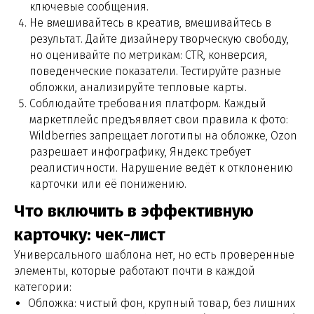
ключевые сообщения.
Мы в социальных сетях:
Не вмешивайтесь в креатив, вмешивайтесь в
результат. Дайте дизайнеру творческую свободу,
но оценивайте по метрикам: CTR, конверсия,
поведенческие показатели. Тестируйте разные
УСЛУГИ
обложки, анализируйте тепловые карты.
Получение товара
Соблюдайте требования платформ. Каждый
Проверка на брак
маркетплейс предъявляет свои правила к фото:
Упаковка
Wildberries запрещает логотипы на обложке, Ozon
Маркировка
разрешает инфографику, Яндекс требует
Хранение
реалистичности. Нарушение ведёт к отклонению
Доставка до маркетплейса
карточки или её понижению.
Переупаковка фур и хранение
Что включить в эффективную
карточку: чек-лист
ДОПОЛНИТЕЛЬНО
Универсального шаблона нет, но есть проверенные
элементы, которые работают почти в каждой
Инфографика для карточек товара
категории:
Оптимизация карточек товара для SEO
Обложка: чистый фон, крупный товар, без лишних
Продвижение товаров на маркетплейсах