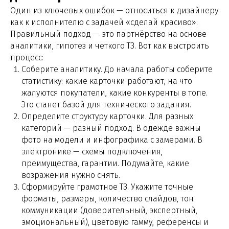
Один из ключевых ошибок — относиться к дизайнеру
как к исполнителю с задачей «сделай красиво».
Правильный подход — это партнёрство на основе
аналитики, гипотез и четкого ТЗ. Вот как выстроить
процесс:
Соберите аналитику. До начала работы соберите
статистику: какие карточки работают, на что
жалуются покупатели, какие конкуренты в топе.
Это станет базой для технического задания.
Определите структуру карточки. Для разных
категорий — разный подход. В одежде важны
фото на модели и инфографика с замерами. В
электронике — схемы подключения,
преимущества, гарантии. Подумайте, какие
возражения нужно снять.
8 800 222 44 16
Сформируйте грамотное ТЗ. Укажите точные
ffcpr@yandex.ru
форматы, размеры, количество слайдов, тон
коммуникации (доверительный, экспертный,
Написать нам
эмоциональный), цветовую гамму, референсы и