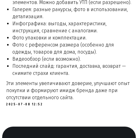
элементов. Можно добавить УТП (если разрешено).
Сопровождение на маркетплейсах
Галерея: разные ракурсы, фото в использовании,
детализация.
Инфографика: выгоды, характеристики,
инструкция, сравнение с аналогами.
Все материалы данного сайта являются
Фото упаковки и комплектации.
объектами авторского права (в том числе
Фото с референсом размера (особенно для
дизайн). Запрещается копирование,
одежды, товаров для дома, посуды).
распространение (в том числе путём
копирования на другие сайты и ресурсы
Видеообзор (если возможно).
в Интернете) или любое иное использование
Последний слайд: гарантия, доставка, возврат —
информации и объектов без предварительного
снимите страхи клиента.
согласия правообладателя. Все права
защищены.
Эти элементы увеличивают доверие, улучшают опыт
© ООО «Центр производственных решений»,
покупки и формируют имидж бренда даже при
2025
отсутствии отдельного сайта.
ОГРН: 1191690048395, ИНН: 1658218431
2025-07-08 12:52
Пользовательское соглашение
Политика конфиденциальности (ПОПД)
Согласие на обработку персональных данных